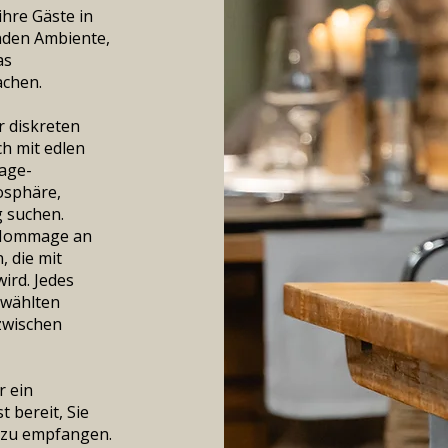
ihre Gäste in
enden Ambiente,
as
achen.
er diskreten
ch mit edlen
tage-
osphäre,
g suchen.
e Hommage an
, die mit
ird. Jedes
ewählten
zwischen
r ein
t bereit, Sie
t zu empfangen.