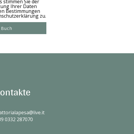
s stimmen Sie der
tung Ihrer Daten
en Bestimmungen
nschutzerklärung zu.
Buch
ontakte
attorialapesa@live.it
39
0332 287070