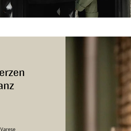
Herzen
anz
 Varese