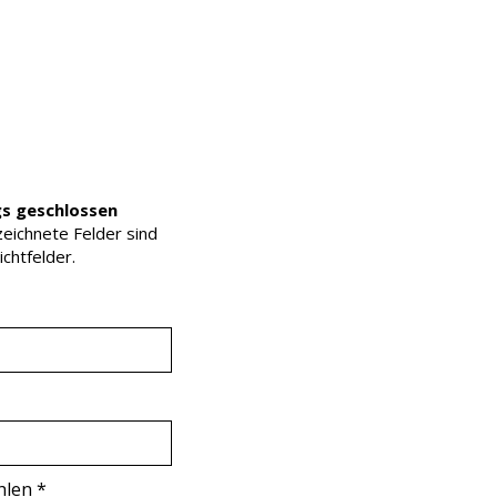
s geschlossen
eichnete Felder sind
ichtfelder.
r
hlen
*