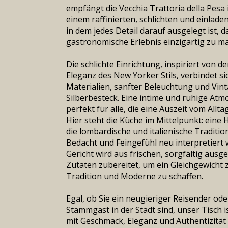
empfängt die Vecchia Trattoria della Pesa 
einem raffinierten, schlichten und einlad
in dem jedes Detail darauf ausgelegt ist, d
gastronomische Erlebnis einzigartig zu m
Die schlichte Einrichtung, inspiriert von d
Eleganz des New Yorker Stils, verbindet si
Materialien, sanfter Beleuchtung und Vin
Silberbesteck. Eine intime und ruhige Atm
perfekt für alle, die eine Auszeit vom Allta
Hier steht die Küche im Mittelpunkt: ein
die lombardische und italienische Tradition
Bedacht und Feingefühl neu interpretiert w
Gericht wird aus frischen, sorgfältig ausg
Zutaten zubereitet, um ein Gleichgewicht 
Tradition und Moderne zu schaffen.
Egal, ob Sie ein neugieriger Reisender ode
Stammgast in der Stadt sind, unser Tisch is
mit Geschmack, Eleganz und Authentizitä